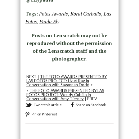
Tags:
Fotos Awards
,
Koral Carballo
,
Las
Fotos
,
Paula Ely
Posts on Lenscratch may not be
reproduced without the permission
of the Lenscratch staff and the
photographer.
NEXT |
THE FOTO AWARDS PRESENTED BY
LAS FOTOS PROJECT: Uzuri Ray in
Conversation with Savannah Dodd
>
<
THE FOTO AWARDS PRESENTED BY LAS
FOTOS PROJECT: Wendy Cubillo in
Conversation with Amy Tierney
| PREV
Tweet this article
Share on Facebook
Pin on Pinterest